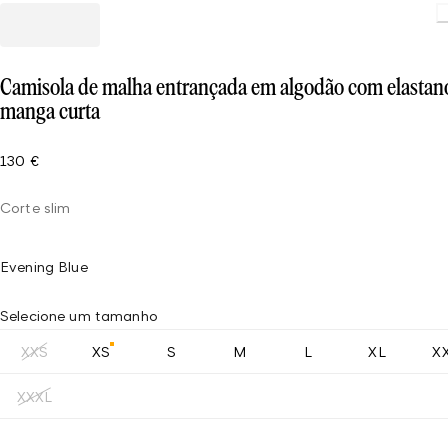
Camisola de malha entrançada em algodão com elastan
manga curta
130 €
Corte slim
Evening Blue
Selecione um tamanho
XXS
XS
S
M
L
XL
X
XXXL