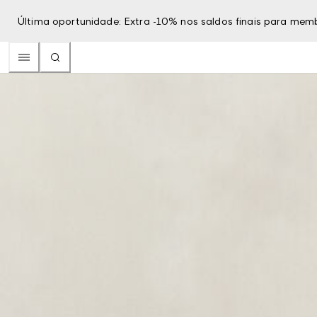
Última oportunidade: Extra -10% nos saldos finais para mem