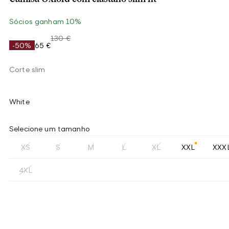
Sócios ganham 10%
130 €
-50%
65 €
Corte slim
White
Selecione um tamanho
XS
S
M
L
XL
XXL
XXX
4XL