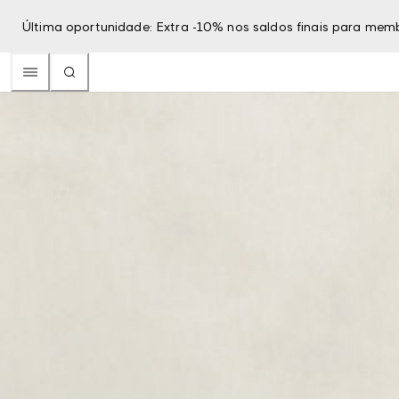
Última oportunidade: Extra -10% nos saldos finais para mem