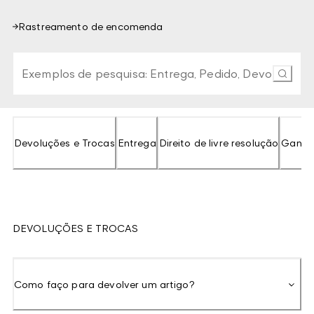
Rastreamento de encomenda
Escreva pelo menos 3 caracteres para pesquisar nas F
Devoluções e Trocas
Entrega
Direito de livre resolução
Gant 
DEVOLUÇÕES E TROCAS
Como faço para devolver um artigo?