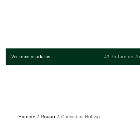
Ver mais produtos
49-75
fora de
75
Homem
/
Roupa
/
Camisolas Halfzip