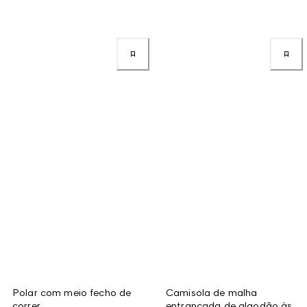
Polar com meio fecho de
Camisola de malha
correr
entrançada de algodão às