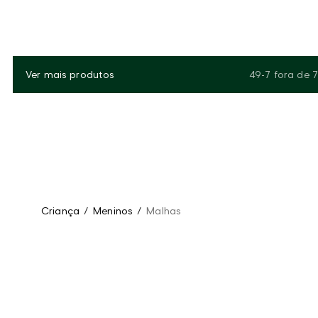
Ver mais produtos
49-7
fora de
7
Criança
/
Meninos
/
Malhas