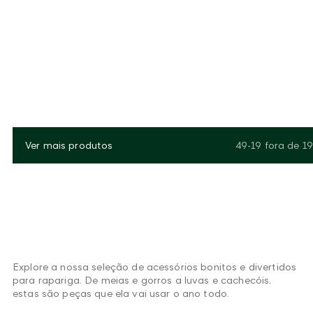
Ver mais produtos
49-19
fora de
19
Explore a nossa seleção de acessórios bonitos e divertidos
para rapariga. De meias e gorros a luvas e cachecóis,
estas são peças que ela vai usar o ano todo.