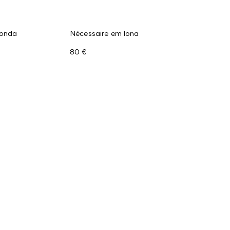
donda
Nécessaire em lona
80 €