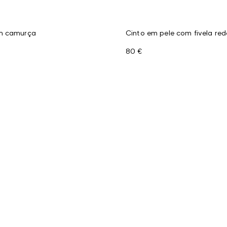
m camurça
Cinto em pele com fivela re
80 €