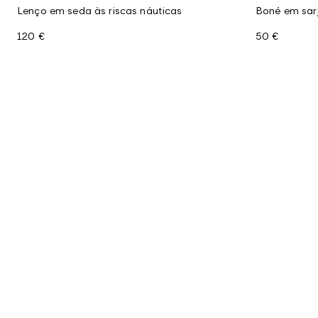
Lenço em seda às riscas náuticas
Boné em sar
120 €
50 €