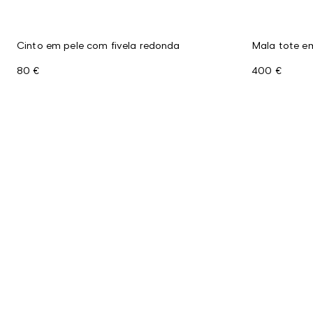
Cinto em pele com fivela redonda
Mala tote e
80 €
400 €