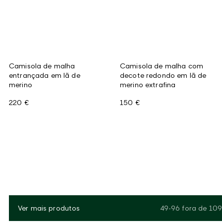
Camisola de malha
Camisola de malha com
entrançada em lã de
decote redondo em lã de
merino
merino extrafina
220 €
150 €
Ver mais produtos
49-96
fora de
109