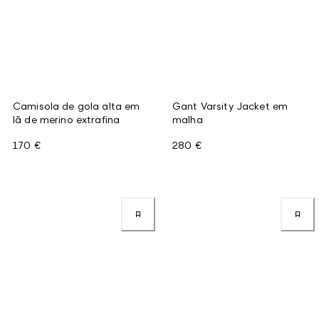
Camisola de gola alta em
Gant Varsity Jacket em
lã de merino extrafina
malha
170 €
280 €