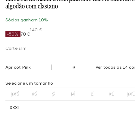
algodão com elastano
Sócios ganham 10%
140 €
-50%
70 €
Corte slim
Apricot Pink
Ver todas as 14 co
Selecione um tamanho
XXS
XS
S
M
L
XL
XXL
XXXL