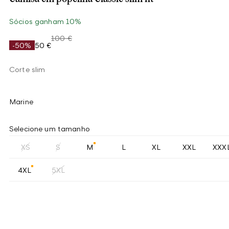
Sócios ganham 10%
100 €
-50%
50 €
Corte slim
Marine
Selecione um tamanho
XS
S
M
L
XL
XXL
XXX
4XL
5XL