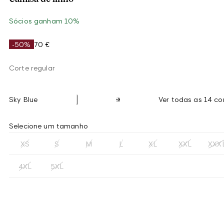
Sócios ganham 10%
-50%
70 €
Corte regular
Sky Blue
Ver todas as 14 co
Selecione um tamanho
XS
S
M
L
XL
XXL
XXX
4XL
5XL