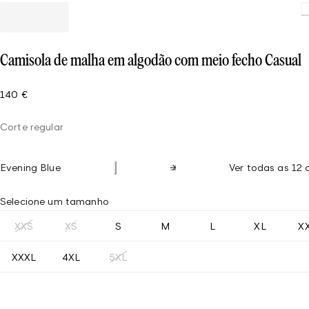
Load
Camisola de malha em algodão com meio fecho Casual
140 €
Corte regular
Evening Blue
Ver todas as 12 
Selecione um tamanho
XXS
XS
S
M
L
XL
X
XXXL
4XL
5XL