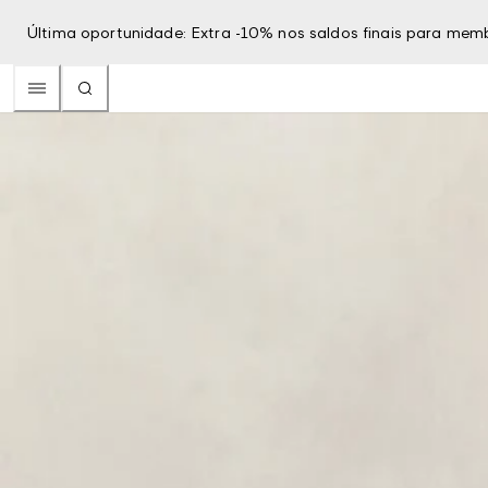
Última oportunidade: Extra -10% nos saldos finais para mem