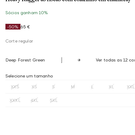
Sócios ganham 10%
-50%
65 €
Corte regular
Deep Forest Green
Ver todas as 12 co
Selecione um tamanho
XXS
XS
S
M
L
XL
XXL
XXXL
4XL
5XL