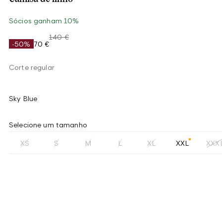
Sócios ganham 10%
140 €
-50%
70 €
Corte regular
Sky Blue
Selecione um tamanho
XS
S
M
L
XL
XXL
XXX