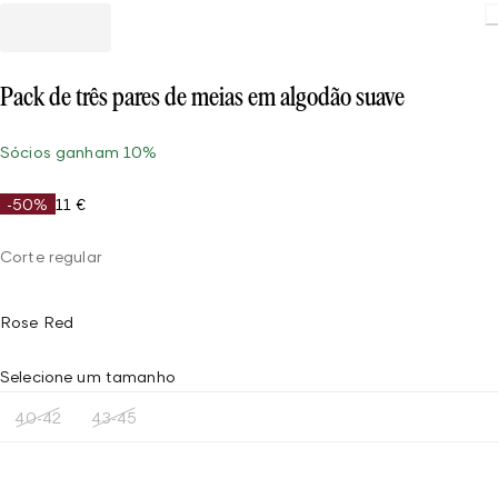
Pack de três pares de meias em algodão suave
Sócios ganham 10%
-50%
11 €
Corte regular
Rose Red
Selecione um tamanho
40-42
43-45