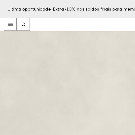
Última oportunidade: Extra -10% nos saldos finais para mem