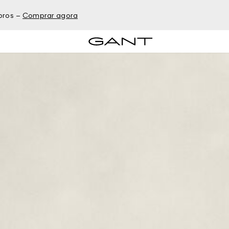
bros –
Comprar agora