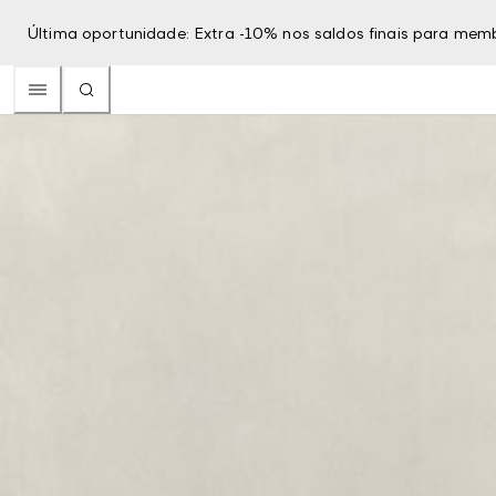
Última oportunidade: Extra -10% nos saldos finais para mem