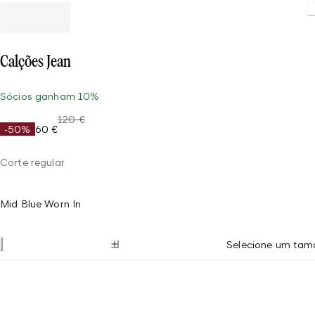
Calções Jean
Sócios ganham 10%
120 €
-50%
60 €
Corte regular
Mid Blue Worn In
Selecione um ta