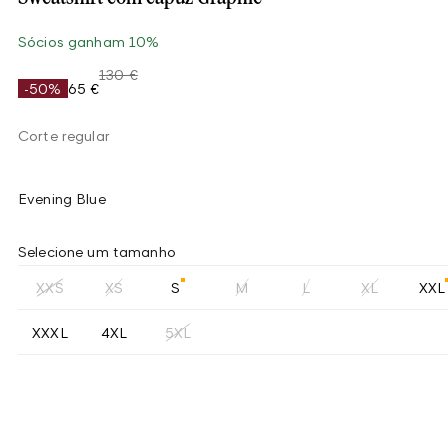
Sócios ganham 10%
130 €
-50%
65 €
Corte regular
Evening Blue
Selecione um tamanho
XXS
XS
S
M
L
XL
XXL
XXXL
4XL
5XL