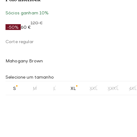
Sócios ganham 10%
120 €
-50%
60 €
Corte regular
Mahogany Brown
Selecione um tamanho
S
M
L
XL
XXL
XXXL
4XL