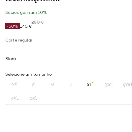
Sócios ganham 10%
280 €
-50%
140 €
Corte regular
Black
Selecione um tamanho
XS
S
M
L
XL
XXL
XXX
4XL
5XL