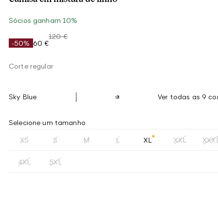
Sócios ganham 10%
120 €
-50%
60 €
Corte regular
Sky Blue
Ver todas as 9 co
Selecione um tamanho
XS
S
M
L
XL
XXL
XXX
4XL
5XL