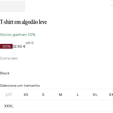
Load
T-shirt em algodão leve
Sócios ganham 10%
65 €
-50%
32,50 €
Corte slim
Black
Selecione um tamanho
XXS
XS
S
M
L
XL
X
XXXL