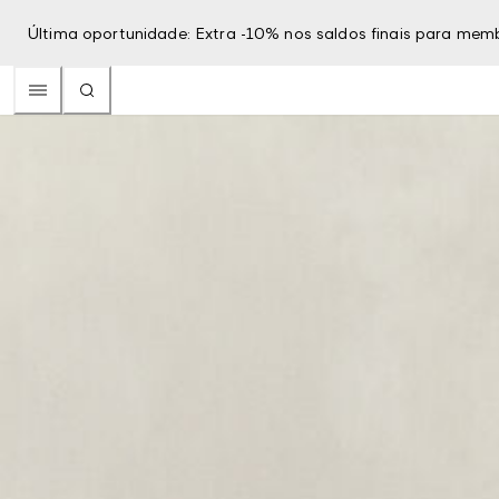
Última oportunidade: Extra -10% nos saldos finais para mem