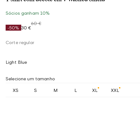
Sócios ganham 10%
60 €
-50%
30 €
Corte regular
Light Blue
Selecione um tamanho
XS
S
M
L
XL
XXL