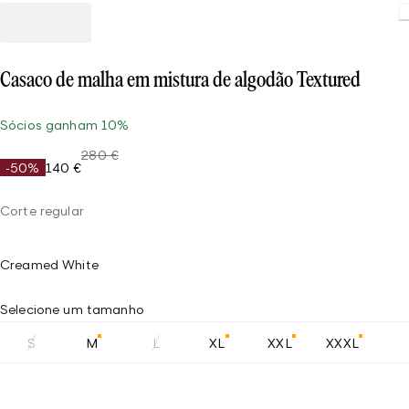
Casaco de malha em mistura de algodão Textured
Sócios ganham 10%
280 €
-50%
140 €
Corte regular
Creamed White
Selecione um tamanho
S
M
L
XL
XXL
XXXL