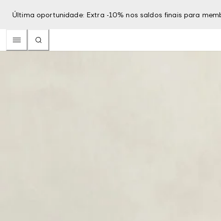
Última oportunidade: Extra -10% nos saldos finais para mem