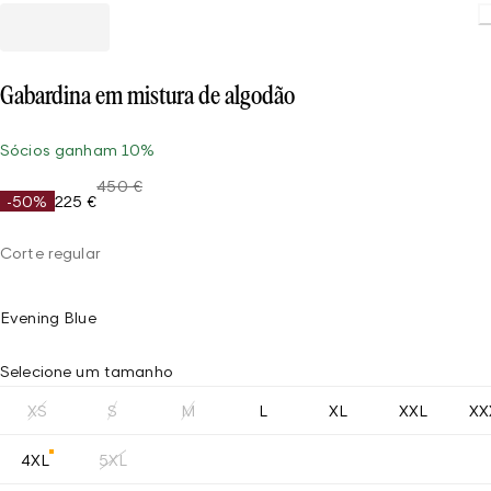
Gabardina em mistura de algodão
Sócios ganham 10%
450 €
-50%
225 €
Corte regular
Evening Blue
Selecione um tamanho
XS
S
M
L
XL
XXL
XX
4XL
5XL