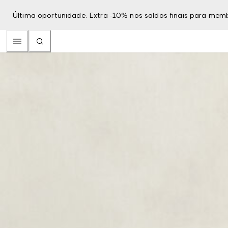
Última oportunidade: Extra -10% nos saldos finais para mem