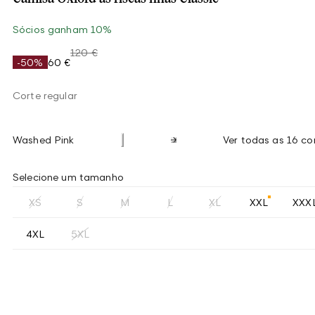
Sócios ganham 10%
120 €
-50%
60 €
Corte regular
Washed Pink
Ver todas as 16 co
Selecione um tamanho
XS
S
M
L
XL
XXL
XXX
4XL
5XL