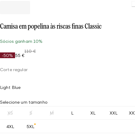
Load
Camisa em popelina às riscas finas Classic
Sócios ganham 10%
110 €
-50%
55 €
Corte regular
Light Blue
Selecione um tamanho
XS
S
M
L
XL
XXL
XX
4XL
5XL