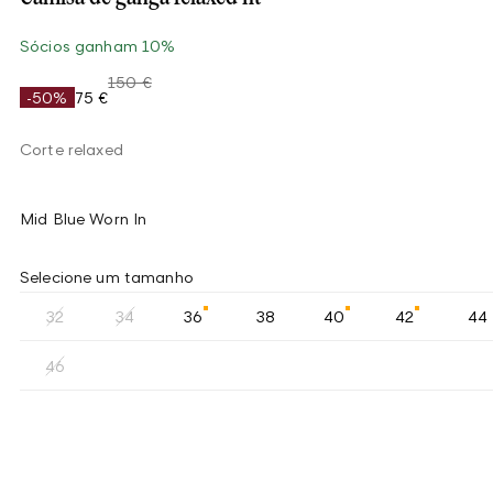
Sócios ganham 10%
150 €
-50%
75 €
Corte relaxed
Mid Blue Worn In
Selecione um tamanho
32
34
36
38
40
42
44
46