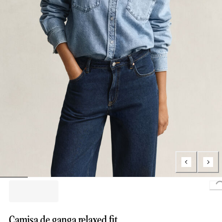
L
Camisa de ganga relaxed fit