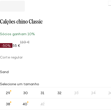
Calções chino Classic
Sócios ganham 10%
110 €
-50%
55 €
Corte regular
Sand
Selecione um tamanho
29
30
31
32
33
34
3
38
40
42