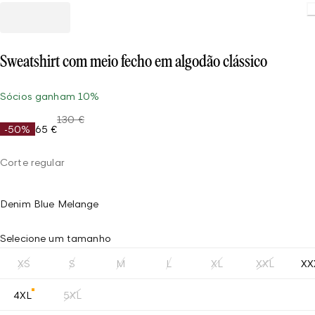
Sweatshirt com meio fecho em algodão clássico
Sócios ganham 10%
130 €
-50%
65 €
Corte regular
Denim Blue Melange
Selecione um tamanho
XS
S
M
L
XL
XXL
XX
4XL
5XL