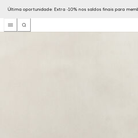
Última oportunidade: Extra -10% nos saldos finais para mem