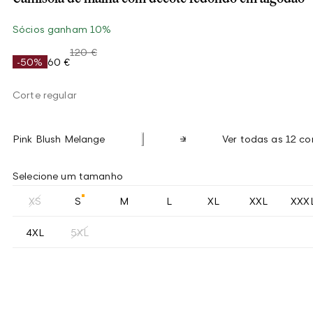
Sócios ganham 10%
120 €
-50%
60 €
Corte regular
Pink Blush Melange
Ver todas as 12 co
Selecione um tamanho
XS
S
M
L
XL
XXL
XXX
4XL
5XL