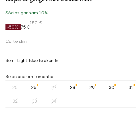
Sócios ganham 10%
150 €
-50%
75 €
Corte slim
Semi Light Blue Broken In
Selecione um tamanho
25
26
27
28
29
30
31
32
33
34