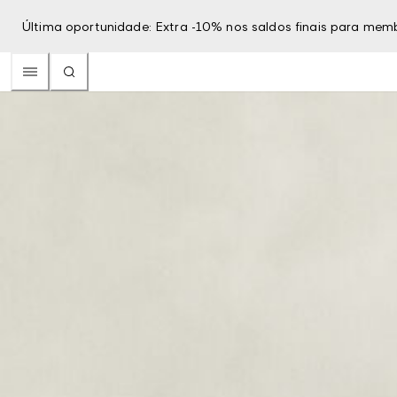
Última oportunidade: Extra -10% nos saldos finais para mem