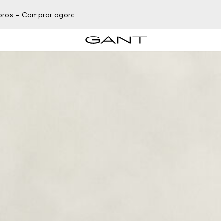
bros –
Comprar agora