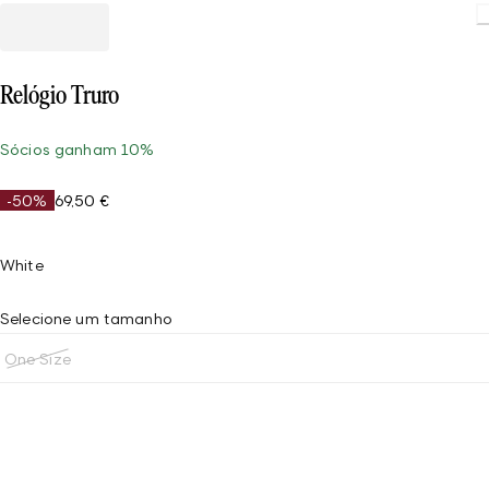
Relógio Truro
Sócios ganham 10%
-50%
69,50 €
White
Selecione um tamanho
One Size