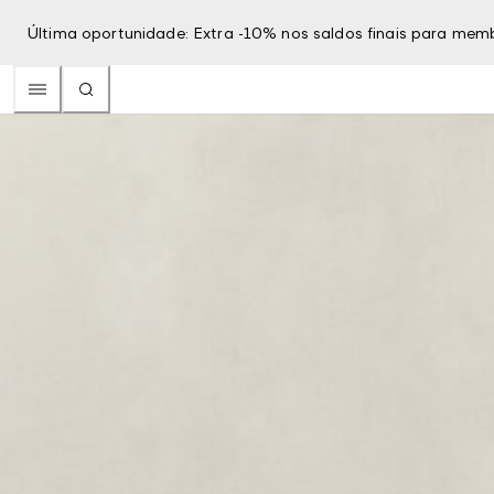
Última oportunidade: Extra -10% nos saldos finais para mem