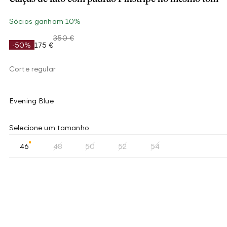
Sócios ganham 10%
350 €
-50%
175 €
Corte regular
Evening Blue
Selecione um tamanho
46
48
50
52
54