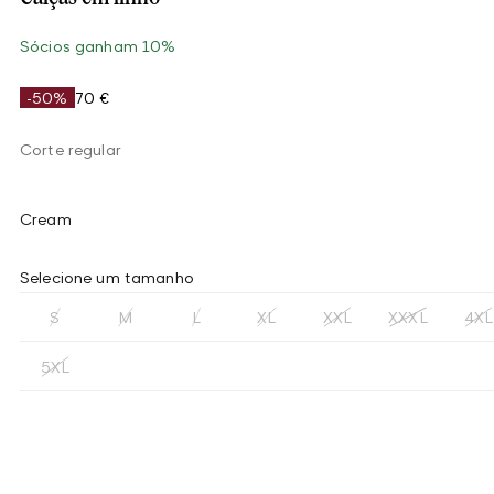
Sócios ganham 10%
-50%
70 €
Corte regular
Cream
Selecione um tamanho
S
M
L
XL
XXL
XXXL
4XL
5XL