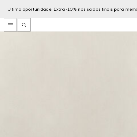
Última oportunidade: Extra -10% nos saldos finais para mem