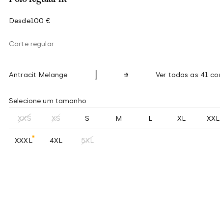
Desde
100 €
Corte regular
Antracit Melange
Ver todas as 41 co
Selecione um tamanho
XXS
XS
S
M
L
XL
XXL
XXXL
4XL
5XL