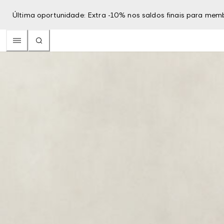
Última oportunidade: Extra -10% nos saldos finais para mem