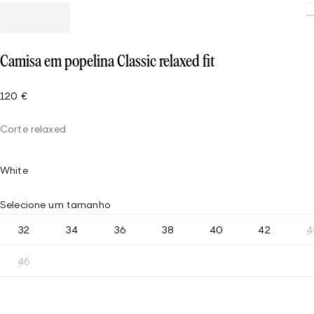
Load
Camisa em popelina Classic relaxed fit
120 €
Corte relaxed
White
Selecione um tamanho
32
34
36
38
40
42
4
46