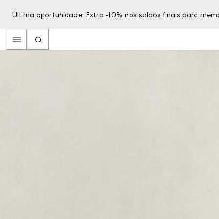
Última oportunidade: Extra -10% nos saldos finais para mem