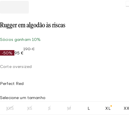
Rugger em algodão às riscas
Sócios ganham 10%
190 €
-50%
95 €
Corte oversized
Perfect Red
Selecione um tamanho
XXS
XS
S
M
L
XL
X