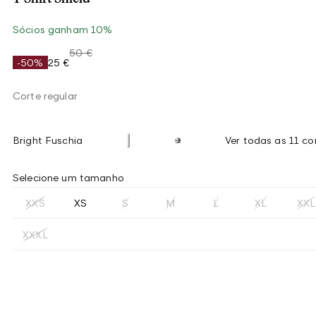
Sócios ganham 10%
50 €
-50%
25 €
Corte regular
Bright Fuschia
Ver todas as 11 co
Selecione um tamanho
XXS
XS
S
M
L
XL
XXL
XXXL