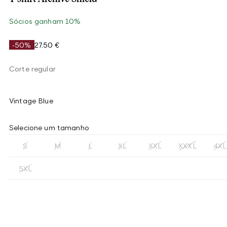
Sócios ganham 10%
-50%
27,50 €
Corte regular
Vintage Blue
Selecione um tamanho
S
M
L
XL
XXL
XXXL
4XL
5XL