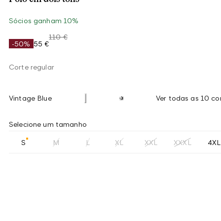
Sócios ganham 10%
110 €
-50%
55 €
Corte regular
Vintage Blue
Ver todas as 10 co
Selecione um tamanho
S
M
L
XL
XXL
XXXL
4XL