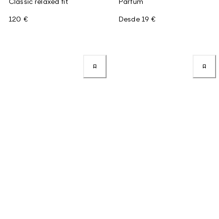
Classic relaxed fit
Parfum
120 €
Desde
19 €