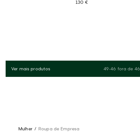
130 €
Ver mais produtos
49-46
fora de
46
Mulher
/
Roupa de Empresa