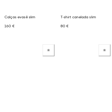
Calças evasê slim
T-shirt canelada slim
160 €
80 €