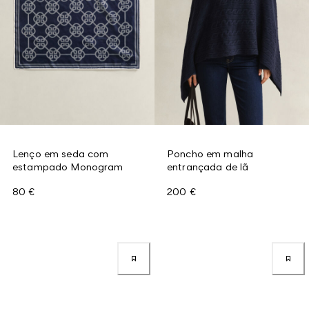
Lenço em seda com
Poncho em malha
estampado Monogram
entrançada de lã
80 €
200 €