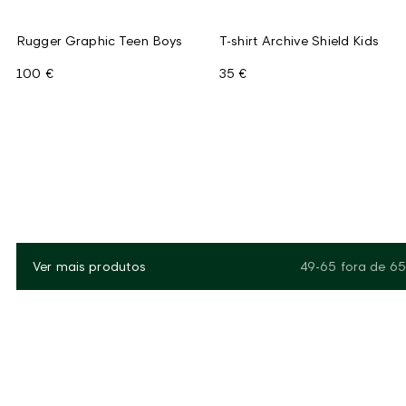
Rugger Graphic Teen Boys
T-shirt Archive Shield Kids
100 €
35 €
Ver mais produtos
49-65
fora de
65