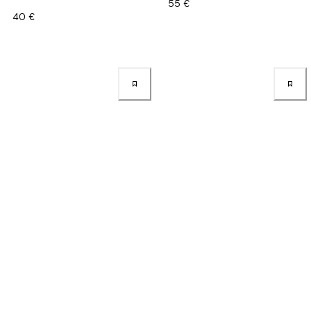
55 €
40 €