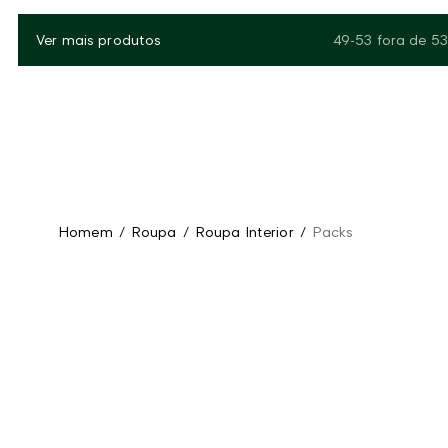
Ver mais produtos
49-53
fora de
53
Homem
/
Roupa
/
Roupa Interior
/
Packs