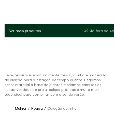
Ver mais produtos
49-46
fora de
46
Leve, respirável e naturalmente fresco, o linho é um tecido
de eleição para a estação de tempo quente. Pegámos
neste material à base de plantas e criámos camisas às
riscas, vestidos de praia, calças práticas e muito mais -
tudo ideal para combinar com o sol de verão.
Mulher
/
Roupa
/
Coleção de linho