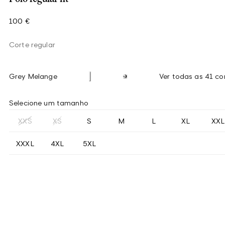
100 €
Corte regular
Grey Melange
Ver todas as 41 co
Selecione um tamanho
XXS
XS
S
M
L
XL
XXL
XXXL
4XL
5XL