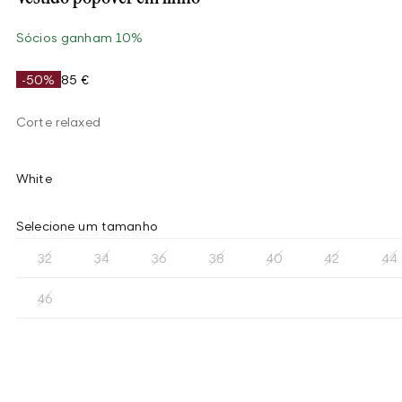
Sócios ganham 10%
-50%
85 €
Corte relaxed
White
Selecione um tamanho
32
34
36
38
40
42
44
46